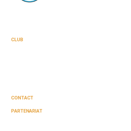
Rejoignez la passion du basket au coeur de
Colomiers. Une école de formation reconnue et des
équipes seniors ambitieuses.
CLUB
Saison 2026-2027
Le Club
Les équipes
Ecole de Basket
Événements
Partenaires
Contactez-nous
CONTACT
PARTENARIAT