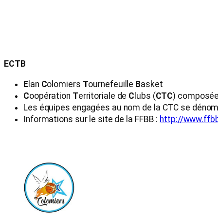
ECTB
E
lan
C
olomiers
T
ournefeuille
B
asket
C
oopération
T
erritoriale de
C
lubs (
CTC
) composée 
Les équipes engagées au nom de la CTC se dén
Informations sur le site de la FFBB :
http://www.ffb