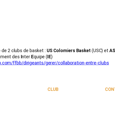
de 2 clubs de basket :
US Colomiers Basket
(USC) et
AS
omment des
I
nter
E
quipe (
IE
)
b.com/ffbb/dirigeants/gerer/collaboration-entre-clubs
CLUB
CON
Saison 2026-2027
Le Club
Les équipes