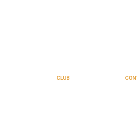
CLUB
CON
Saison 2026-2027
Le Club
Les équipes
Ecole de Basket
rs. Une école de
Événements
uses.
Partenaires
Contactez-nous