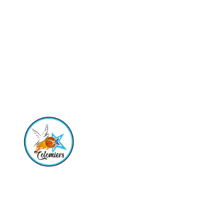
Rejoignez la passion du basket au coeur de Colomie
formation reconnue et des équipes seniors ambitie