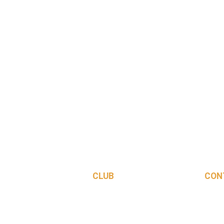
CLUB
CON
Saison 2026-2027
Le Club
Les équipes