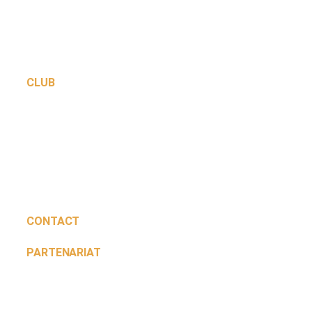
Rejoignez la passion du basket au coeur de
Colomiers. Une école de formation reconnue et des
équipes seniors ambitieuses.
CLUB
Saison 2026-2027
Le Club
Les équipes
Ecole de Basket
Événements
Partenaires
Contactez-nous
CONTACT
PARTENARIAT